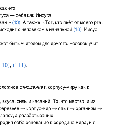
ак его.
суса — себя как Иисуса.
 вам.»
(43)
. А также: «Тот, кто пьёт от моего рта,
оисходит с человеком в начальной
(18)
. Иисус
жет быть учителем для другого. Человек учит
110)
,
(111)
.
положное
отношение
к корпусу-миру как к
куса, силы и касаний. То, что мертво, и из
5 деревьев → корпус-мир → опыт → организм →
ллапсу, а развёртыванию.
чредил себе основание в середине мира, и я