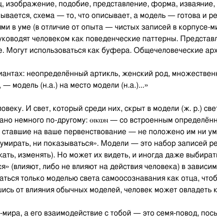
ц, изображение, подобие, представление, форма, изваяние, 
ывается, схема — то, что описывает, а модель — готова и р
ями в уме (в отличие от опыта — чистых записей в корпусе
уководят человеком как поведенческие паттерны. Представ
. Могут использоваться как буфера. Общечеловеческие ар
ариантах: неопределённый артикль, женский род, множествен
 — модель (н.а.) на место модели (н.а.)...»
еку. И свет, который среди них, скрыт в модели (ж. р.) свет
сано немного по-другому: ⲑⲓⲕⲱⲛ — со встроенным определён
), ставшие на ваше первенствование — не положено им ни уми
 умирать, ни показываться». Модели — это набор записей р
жать, изменять). Но может их видеть, и иногда даже выбира
» (влияют, либо не влияют на действия человека) в зависи
аться только моделью света самоосознавания как отца, чт
шись от влияния обычных моделей, человек может овладеть 
а-мира, а его взаимодействие с тобой — это семя-повод, по