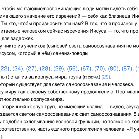
, чтобы мечтающие/воспоминающие люди могли видеть себя к
нимающего значение его изречений — себя как близнеца Ии
 Ты кто, чтобы произносить эти нам? В тех, что я произношу
 Читаемые человеком сейчас изречения Иисуса — то, что пр
 для задержек.
му никто из учеников (сыновей света самоосознавания) не мо
сусом, который в нём) семена-поводы.
(22)
,
(24)
,
(27)
,
(28)
,
(29)
,
(56)
,
(67)
,
(70)
,
(80)
,
(87)
,
(
опыт) стал из-за корпуса-мира-трупа (ⲡ ⲥⲱⲙⲁ)
(29)
.
оторый существует для света самоосознавания и человека.
су-миру как к своему собственному продолжению. Противо
относительно корпуса-мира.
вторичный корпус-труп, не имеющий квалиа — видео, звука, в
оздаётся светом самоосознавания: свет самоосознавания, 
ру подобен схлопыванию волновой функции, но только не ко
, соответственно, часть единого продолжения человека. «Я у
)
.