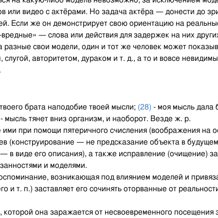
ься на какую-либо модель невозможно, за исключением мод
ров или видео с актёрами. Но задача актёра — донести до з
й. Если же он демонстрирует свою ориентацию на реальны
-вредные» — слова или действия для задержек на них друг
а разные свои модели, один и тот же человек может показы
 слугой, авторитетом, дураком и т. д., а то и вовсе невид
.
 твоего брата наподобие твоей мысли;
(28)
- моя мысль дала 
- мысль тянет вниз организм, и наоборот. Везде ж. р.
 ими при помощи пятеричного счисления (воображения на ос
ьев (конструирование — не предсказание объекта в будуще
 — в виде его описания), а также исправление (очищение) з
занностями и моделями.
оспоминание, возникающая под влиянием моделей и привяза
 и т. п.) заставляет его сочинять оторванные от реальнос
, которой она заражается от несвоевременного посещения з