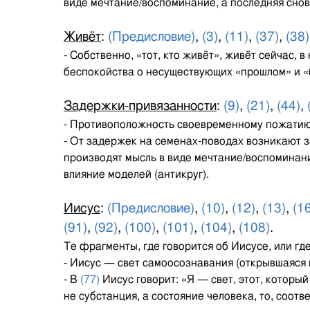
виде мечтание/воспоминание, а последняя снов
Живёт
:
(Предисловие)
,
(3)
,
(11)
,
(37)
,
(38)
- Собственно, «тот, кто живёт», живёт сейчас, 
беспокойства о несуществующих «прошлом» и «
Задержки-привязанности
:
(9)
,
(21)
,
(44)
,
- Противоположность своевременному пожатию 
- От задержек на семенах-поводах возникают за
производят мысль в виде мечтание/воспоминан
влияние моделей (антикруг).
Иисус
:
(Предисловие)
,
(10)
,
(12)
,
(13)
,
(1
(91)
,
(92)
,
(100)
,
(101)
,
(104)
,
(108)
.
Те фрагменты, где говорится об Иисусе, или где
- Иисус — свет самоосознавания (открывшаяся
- В
(77)
Иисус говорит: «Я — свет, этот, который
не субстанция, а состояние человека, то, соот