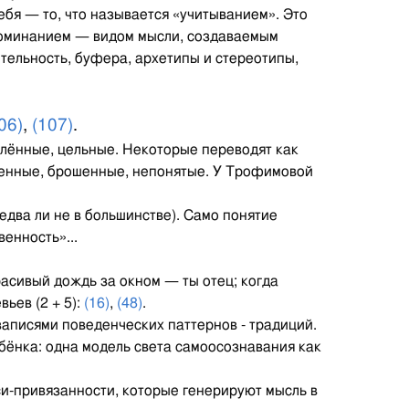
ебя — то, что называется «учитыванием». Это
поминанием — видом мысли, создаваемым
тельность, буфера, архетипы и стереотипы,
06)
,
(107)
.
елённые, цельные. Некоторые переводят как
рженные, брошенные, непонятые. У Трофимовой
(едва ли не в большинстве). Само понятие
енность»...
расивый дождь за окном — ты отец; когда
ьев (2 + 5):
(16)
,
(48)
.
записями поведенческих паттернов - традиций.
бёнка: одна модель света самоосознавания как
си-привязанности, которые генерируют мысль в