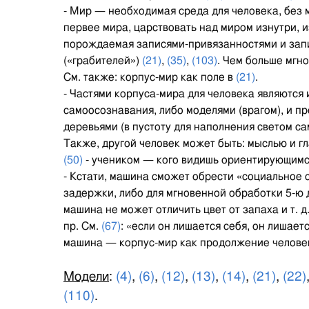
- Мир — необходимая среда для человека, без 
первее мира, царствовать над миром изнутри, 
порождаемая записями-привязанностями и запи
(«грабителей»)
(21)
,
(35)
,
(103)
. Чем больше мгн
См. также: корпус-мир как поле в
(21)
.
- Частями корпуса-мира для человека являются
самоосознавания, либо моделями (врагом), и п
деревьями (в пустоту для наполнения светом с
Также, другой человек может быть: мыслью и г
(50)
- учеником — кого видишь ориентирующимся
- Кстати, машина сможет обрести «социальное 
задержки, либо для мгновенной обработки 5-ю 
машина не может отличить цвет от запаха и т. 
пр. См.
(67)
: «если он лишается себя, он лишает
машина — корпус-мир как продолжение челове
Модели
:
(4)
,
(6)
,
(12)
,
(13)
,
(14)
,
(21)
,
(22)
(110)
.