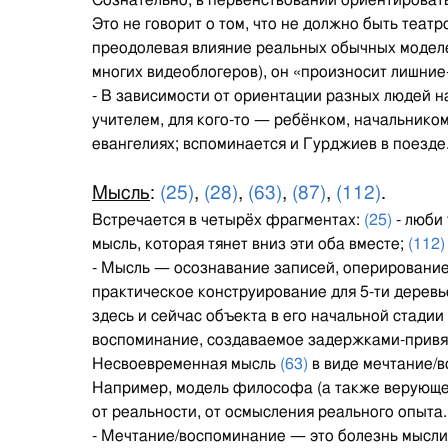
Сознательно, в первенствовании ориентироват
Это не говорит о том, что не должно быть теат
преодолевая влияние реальных обычных моделе
многих видеоблогеров), он «произносит лишние
- В зависимости от ориентации разных людей н
учителем, для кого-то — ребёнком, начальником,
евангелиях; вспоминается и Гурджиев в поезде
Мысль
:
(25)
,
(28)
,
(63)
,
(87)
,
(112)
.
Встречается в четырёх фрагментах:
(25)
- люби
мысль, которая тянет вниз эти оба вместе;
(112)
- Мысль — осознавание записей, оперирование
практическое конструирование для 5-ти дерев
здесь и сейчас объекта в его начальной стадии
воспоминание, создаваемое задержками-привя
Несвоевременная мысль
(63)
в виде мечтание/в
Например, модель философа (а также верующего
от реальности, от осмысления реального опыта.
- Мечтание/воспоминание — это болезнь мысли