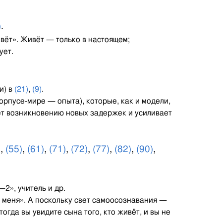
.
)
.
живёт». Живёт — только в настоящем;
ует.
и) в
(21)
,
(9)
.
орпусе-мире — опыта), которые, как и модели,
ет возникновению новых задержек и усиливает
)
,
(55)
,
(61)
,
(71)
,
(72)
,
(77)
,
(82)
,
(90)
,
—2», учитель и др.
ло меня». А поскольку свет самоосознавания —
..тогда вы увидите сына того, кто живёт, и вы не