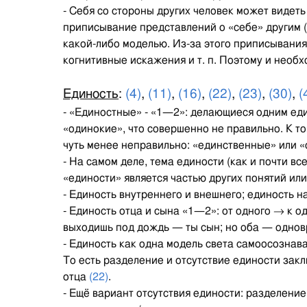
- Себя со стороны других человек может видет
приписывание представлений о «себе» другим 
какой-либо моделью. Из-за этого приписывания
когнитивные искажения и т. п. Поэтому и необхо
Единость
:
(4)
,
(11)
,
(16)
,
(22)
,
(23)
,
(30)
,
(
- «Единостные» - «1—2»: делающиеся одним ед
«одинокие», что совершенно не правильно. К т
чуть менее неправильно: «единственные» или «
- На самом деле, тема единости (как и почти вс
«единости» является частью других понятий или
- Единость внутреннего и внешнего; единость н
- Единость отца и сына «1—2»: от одного → к о
выходишь под дождь — ты сын; но оба — одновр
- Единость как одна модель света самоосознав
То есть разделение и отсутствие единости зак
отца
(22)
.
- Ещё вариант отсутствия единости: разделени