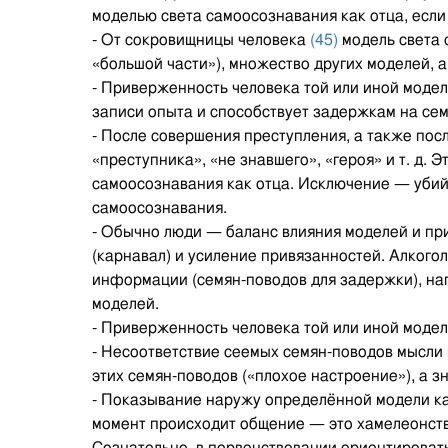
моделью света самоосознавания как отца, есл
- От сокровищницы человека
(45)
модель света 
«большой части»), множество других моделей, 
- Приверженность человека той или иной модел
записи опыта и способствует задержкам на се
- После совершения преступления, а также посл
«преступника», «не знавшего», «героя» и т. д.
самоосознавания как отца. Исключение — убийс
самоосознавания.
- Обычно люди — баланс влияния моделей и п
(карнавал) и усиление привязанностей. Алкого
информации (семян-поводов для задержки), нап
моделей.
- Приверженность человека той или иной модел
- Несоответствие сеемых семян-поводов мысли
этих семян-поводов («плохое настроение»), а 
- Показывание наружу определённой модели как
момент происходит общение — это хамелеонст