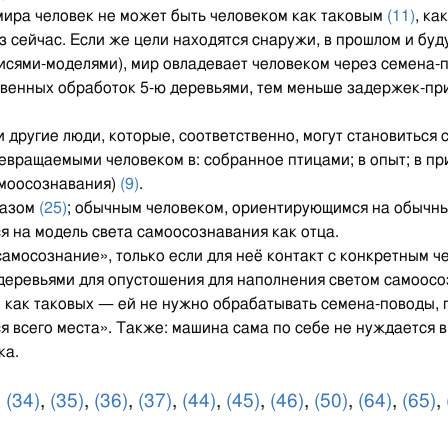
мира человек не может быть человеком как таковым
(11)
, ка
из сейчас. Если же цели находятся снаружи, в прошлом и бу
сями-моделями), мир овладевает человеком через семена-
овенных обработок 5-ю деревьями, тем меньше задержек-пр
 и другие люди, которые, соответственно, могут становитьс
ревращаемыми человеком в: собранное птицами; в опыт; в п
амоосознавания)
(9)
.
лазом
(25)
; обычным человеком, ориентирующимся на обычн
 на модель света самоосознавания как отца.
самосознание», только если для неё контакт с конкретным 
деревьями для опустошения для наполнения светом самоосозн
д. как таковых — ей не нужно обрабатывать семена-поводы, 
ся всего места». Также: машина сама по себе не нуждается 
ка.
,
(34)
,
(35)
,
(36)
,
(37)
,
(44)
,
(45)
,
(46)
,
(50)
,
(64)
,
(65)
,