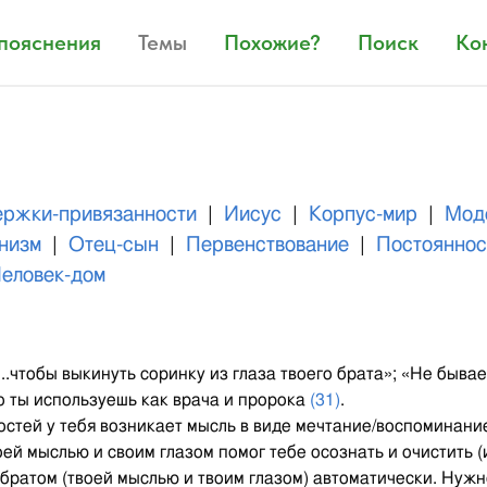
 пояснения
Темы
Похожие?
Поиск
Ко
ержки-привязанности
|
Иисус
|
Корпус-мир
|
Мод
низм
|
Отец-сын
|
Первенствование
|
Постояннос
еловек-дом
..чтобы выкинуть соринку из глаза твоего брата»; «Не бывае
го ты используешь как врача и пророка
(31)
.
остей у тебя возникает мысль в виде мечтание/воспоминани
оей мыслью и своим глазом помог тебе осознать и очистить 
братом (твоей мыслью и твоим глазом) автоматически. Нужн