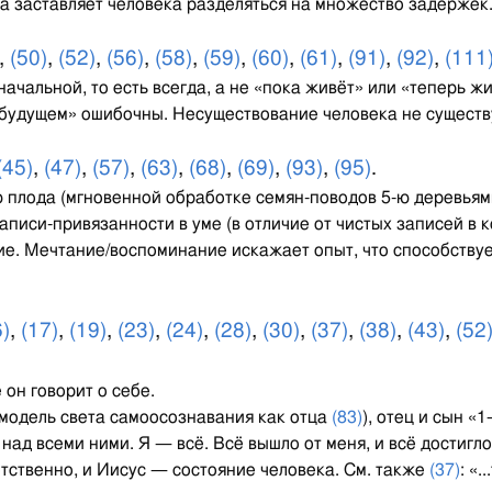
а заставляет человека разделяться на множество задержек
,
(50)
,
(52)
,
(56)
,
(58)
,
(59)
,
(60)
,
(61)
,
(91)
,
(92)
,
(111
в начальной, то есть всегда, а не «пока живёт» или «теперь 
будущем» ошибочны. Несуществование человека не существ
(45)
,
(47)
,
(57)
,
(63)
,
(68)
,
(69)
,
(93)
,
(95)
.
плода (мгновенной обработке семян-поводов 5-ю деревьям
писи-привязанности в уме (в отличие от чистых записей в к
ие. Мечтание/воспоминание искажает опыт, что способству
6)
,
(17)
,
(19)
,
(23)
,
(24)
,
(28)
,
(30)
,
(37)
,
(38)
,
(43)
,
(52
 он говорит о себе.
 модель света самоосознавания как отца
(83)
), отец и сын «1
 над всеми ними. Я — всё. Всё вышло от меня, и всё достиг
ветственно, и Иисус — состояние человека. См. также
(37)
: «.