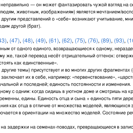
ь неправильно — он может фантазировать чужой взгляд на с
(людям, животным, изображениям) является мечтанием/вос
 другим представлений о «себе» возникают учитывание, мни
дим другой (брат).
43)
,
(47)
,
(48)
,
(49)
,
(61)
,
(62)
,
(75)
,
(76)
,
(89)
,
(93)
,
(1
иным от одного единого, возвращающиеся к одному, неразд
ому же, такой перевод несёт отрицательный оттенок: отве
стоять как единственные».
е другие темы) присутствует и во многих других фрагментах 
 заключает их в себе, например: «первенствование», «царств
ачальной и последней; единость постоянности и изменения.
дному с одним: когда сидишь в уютном доме и смотришь на к
еменны, едины. Единость отца и сына + единость пяти дерев
ания как отца в отличие от множества моделей, являющихся 
лючается в ориентации на множество моделей. Состояние ре
е на задержки на семенах-поводах, превращающиеся в запи