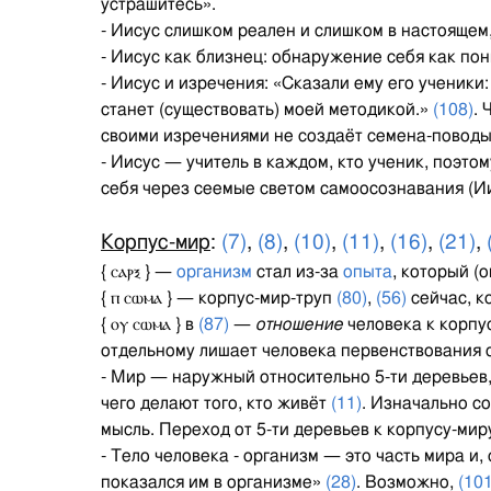
устрашитесь».
- Иисус слишком реален и слишком в настоящем
- Иисус как близнец: обнаружение себя как по
- Иисус и изречения: «Сказали ему его ученики:
станет (существовать) моей методикой.»
(108)
.
своими изречениями не создаёт семена-поводы
- Иисус — учитель в каждом, кто ученик, поэто
себя через сеемые светом самоосознавания (Ии
Корпус-мир
:
(7)
,
(8)
,
(10)
,
(11)
,
(16)
,
(21)
,
{ ⲥⲁⲣⲝ } —
организм
стал из-за
опыта
, который (
{ ⲡ ⲥⲱⲙⲁ } — корпус-мир-труп
(80)
,
(56)
сейчас, к
{ ⲟⲩ ⲥⲱⲙⲁ } в
(87)
—
отношение
человека к корпу
отдельному лишает человека первенствования 
- Мир — наружный относительно 5-ти деревьев, 
чего делают того, кто живёт
(11)
. Изначально с
мысль. Переход от 5-ти деревьев к корпусу-ми
- Тело человека - организм — это часть мира и
показался им в организме»
(28)
. Возможно,
(101