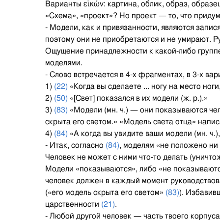
Варианты εἰκών: картина, облик, образ, образе
«Схема», «проект»? Но проект — то, что придум
- Модели, как и привязанности, являются запис
поэтому они не приобретаются и не умирают. Р
Ощущение принадлежности к какой-либо группе
моделями.
- Слово встречается в 4-х фрагментах, в 3-х в
1)
(22)
«Когда вы сделаете ... ногу на место ноги,
2)
(50)
«[Свет] показался в их модели (ж. р.).»
3)
(83)
«Модели (мн. ч.) — они показываются челов
скрыта его светом.» «Модель света отца» напи
4)
(84)
«А когда вы увидите ваши модели (мн. ч.
- Итак, согласно
(84)
, моделям «не положено ни
Человек не может с ними что-то делать (уничто
Модели «показываются», либо «не показываются
человек должен в каждый момент руководствов
(«его модель скрыта его светом»
(83)
). Избавив
царственности
(21)
.
- Любой другой человек — часть твоего корпус