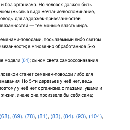
к и без организма. Но человек должен быть
дущем (мысль в виде мечтание/воспоминание,
поводы для задержек-привязанностей
ивязанностей — тем меньше власть мира.
я семенами-поводами, посылаемыми либо светом
ривязанности; в мгновенно обработанное 5-ю
ые модели
(84)
; сыном света самоосознавания
человеком станет семенем-поводом либо для
авания. Но 5-ти деревьев у неё нет, ведь
поэтому у неё нет организма с глазами, ушами и
в жизни, иначе она произвела бы себя сама;
(68)
,
(69)
,
(78)
,
(81)
,
(83)
,
(84)
,
(93)
,
(104)
,