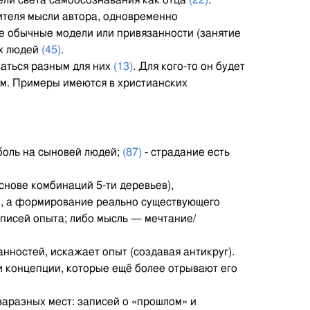
ели света самоосознавания как отца
(22)
.
рителя мысли автора, одновременно
е обычные модели или привязанности (занятие
их людей
(45)
.
ваться разным для них
(13)
. Для кого-то он будет
имым. Примеры имеются в христианских
боль на сыновей людей;
(87)
- страдание есть
нове комбинаций 5-ти деревьев),
м, а формирование реально существующего
аписей опыта; либо мысль — мечтание/
нностей, искажает опыт (создавая антикруг).
ти концепции, которые ещё более отрывают его
аразных мест: записей о «прошлом» и