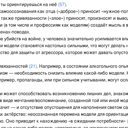
и ты ориентируешься на неё
(57)
.
самоосознавания как отца («доброе») приносит «нужное-поле
а также привязанности («злое») приносят, произносят и выв
и (в том числе и профессиям как моделям) создаёт мысль в
менах-поводах.
е убийств на войне, у человека значительно усиливается в
 Эти модели становятся настолько сильными, что могут дела
тво для защиты от агрессора, которое может давать опуст
ривязанностей
(21)
. Например, в состоянии алкогольного оп
лизм — необходимость снизить влияние какой-либо модели.
ример, пропаганды, или при сильном учитывании, могут осл
и может способствовать возникновению лишних дел, знаком
 в виде мечтание/воспоминание, созданной той или иной мо
значит — и отсутствие опустошения для наполнения светом 
 актёрство: неосознанная перемена модели для ориентации 
во. Оно приводит к нахождению «в ожидании потребности»