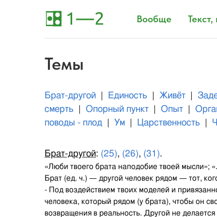
Вообще
Текст,
Темы
Брат-другой
|
Единость
|
Живёт
|
Зад
смерть
|
Опорный пункт
|
Опыт
|
Орга
поводы - плод
|
Ум
|
Царственность
|
Ч
Брат-другой
:
(25)
,
(26)
,
(31)
.
«Люби твоего брата наподобие твоей мысли»; «.
Брат (ед. ч.) — другой человек рядом — тот, ко
- Под воздействием твоих моделей и привязанн
человека, который рядом (у брата), чтобы он св
возвращения в реальность. Другой не делается 