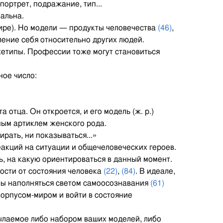
портрет, подражание, тип...
еальна.
-мире). Но модели — продукты человечества
(46)
,
ление себя относительно других людей.
хетипы. Профессии тоже могут становиться
ное число:
а отца. Он откроется, и его модель (ж. р.)
ным артиклем женского рода.
рать, ни показываться...»
еакций на ситуации и общечеловеческих героев.
ть, на какую ориентироваться в данный момент.
мости от состояния человека
(22)
,
(84)
. В идеале,
обы наполняться светом самоосознавания
(61)
корпусом-миром и войти в состояние
сылаемое либо набором ваших моделей, либо